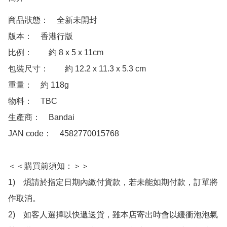
商品狀態：　全新未開封

版本：　香港行版  

比例：　	約 8 x 5 x 11cm

包裝尺寸：　	約 12.2 x 11.3 x 5.3 cm

重量：　約 118g

物料：　TBC

生產商：　Bandai 

JAN code：　4582770015768 

＜＜購買前須知：＞＞

1)　煩請於指定日期內繳付貨款，若未能如期付款，訂單將
作取消。

2)　如客人選擇以快遞送貨，雖本店寄出時會以緩衝泡泡氣