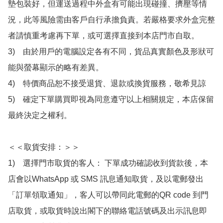
墊包裝好，但運送過程中外盒有可能出現碰撞、擠壓等情
況，此等風險需由客戶自行承擔負責。若嚴格要求外盒完整
者請慎重考慮再下單，或可選擇直接到本店門市自取。

3)　由於用戶的電腦設定各有不同，貨品真實顏色及形狀可
能與螢幕顯示的略有差異。

4)　特價商品恕不接受退貨、退款或換貨服務，敬希見諒

5)　確定下單購買即視為同意遵守以上相關規定，本店保留
最終決定之權利。

＜＜取貨安排：＞＞

1)　選擇門市取貨的客人： 下單成功確認收到貨款後，本
店會以WhatsApp 或 SMS 訊息通知取貨，及以電郵發出
「訂單領取通知」，客人可以帶同此電郵的QR code 到門
店取貨，或取貨時說出閣下的聯絡電話號碼及出示訊息即