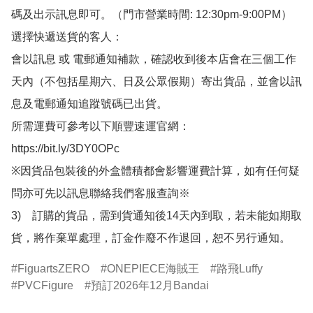
碼及出示訊息即可。（門市營業時間: 12:30pm-9:00PM）

選擇快遞送貨的客人：

會以訊息 或 電郵通知補款，確認收到後本店會在三個工作
天內（不包括星期六、日及公眾假期）寄出貨品，並會以訊
息及電郵通知追蹤號碼已出貨。

所需運費可參考以下順豐速運官網：

https://bit.ly/3DY0OPc

※因貨品包裝後的外盒體積都會影響運費計算，如有任何疑
問亦可先以訊息聯絡我們客服查詢※

3)　訂購的貨品，需到貨通知後14天內到取，若未能如期取
貨，將作棄單處理，訂金作廢不作退回，恕不另行通知。
FiguartsZERO
ONEPIECE海賊王
路飛Luffy
PVCFigure
預訂2026年12月Bandai