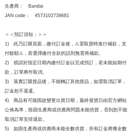
生產商：　Bandai

JAN code：　4573102739681 

＜＜預訂須知：＞＞

1)　此乃訂購頁面，繳付訂金後，⚠️需取貨時進行補款，支
付餘額⚠️，若選擇繳付全款的話則無需再補款。

2)　煩請於指定日期內繳付訂金以完成預訂，若未能如期付
款，訂單將作取消。

3)　落實訂購貨品後，不能轉訂其他貨品，如需取消訂單，
訂金恕不退還。

4)　商品有可能因故變更出貨日期，最終發貨日由官方網站
公佈為準，除因生產商或供應商問題未能供貨，否則恕不能
取消訂單安排退款。

5)　如因生產商或供應商未能全數供貨，所有訂金將獲全數