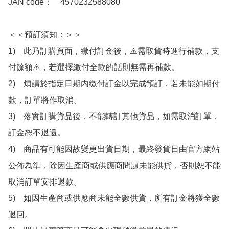
JAN code：　4570232588080

＜＜預訂須知：＞＞

1)　此乃訂購頁面，繳付訂金後，⚠️需取貨時進行補款，支
付餘額⚠️，若選擇繳付全款的話則無需再補款。

2)　煩請於指定日期內繳付訂金以完成預訂，若未能如期付
款，訂單將作取消。

3)　落實訂購貨品後，不能轉訂其他貨品，如需取消訂單，
訂金恕不退還。

4)　商品有可能因故變更出貨日期，最終發貨日由官方網站
公佈為準，除因生產商或供應商問題未能供貨，否則恕不能
取消訂單安排退款。

5)　如因生產商或供應商未能全數供貨，所有訂金將獲全數
退回。
