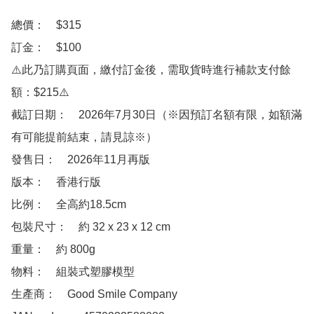
總價：　$315

訂金：　$100

⚠️此乃訂購頁面，繳付訂金後，需取貨時進行補款支付餘
額：$215⚠️

截訂日期：　2026年7月30日（※因預訂名額有限，如額滿
有可能提前結束，請見諒※）

發售日：　2026年11月再版

版本：　香港行版

比例：　全高約18.5cm

包裝尺寸：　約 32 x 23 x 12 cm

重量：　約 800g

物料：　組裝式塑膠模型

生產商：　Good Smile Company
