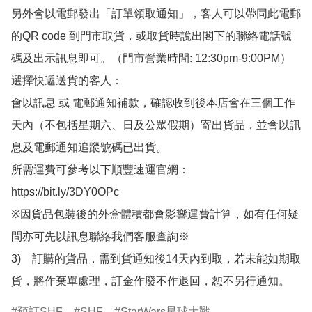
另外會以電郵發出「訂單領取通知」，客人可以帶同此電郵
的QR code 到門市取貨，或取貨時說出閣下的聯絡電話號
碼及出示訊息即可。（門市營業時間: 12:30pm-9:00PM）

選擇快遞送貨的客人：

會以訊息 或 電郵通知補款，確認收到後本店會在三個工作
天內（不包括星期六、日及公眾假期）寄出貨品，並會以訊
息及電郵通知追蹤號碼已出貨。

所需運費可參考以下順豐速運官網：

https://bit.ly/3DY0OPc

※因貨品包裝後的外盒體積都會影響運費計算，如有任何疑
問亦可先以訊息聯絡我們客服查詢※

3)　訂購的貨品，需到貨通知後14天內到取，若未能如期取
貨，將作棄單處理，訂金作廢不作退回，恕不另行通知。
預訂SHF
SHF
StarWars星球大戰