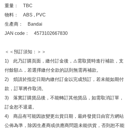
重量：　TBC

物料：　ABS , PVC 

生產商：　Bandai

JAN code：　4573102667830

＜＜預訂須知：＞＞

1)　此乃訂購頁面，繳付訂金後，⚠️需取貨時進行補款，支
付餘額⚠️，若選擇繳付全款的話則無需再補款。

2)　煩請於指定日期內繳付訂金以完成預訂，若未能如期付
款，訂單將作取消。

3)　落實訂購貨品後，不能轉訂其他貨品，如需取消訂單，
訂金恕不退還。

4)　商品有可能因故變更出貨日期，最終發貨日由官方網站
公佈為準，除因生產商或供應商問題未能供貨，否則恕不能