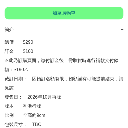
加至購物車
簡介
−
總價：　$290

訂金：　$100　

⚠️此乃訂購頁面，繳付訂金後，需取貨時進行補款支付餘
額：$190⚠️

截訂日期：　因預訂名額有限，如額滿有可能提前結束，請
見諒

發售日：　2026年10月再版

版本：　香港行版

比例：　全高約9cm

包裝尺寸：　TBC
