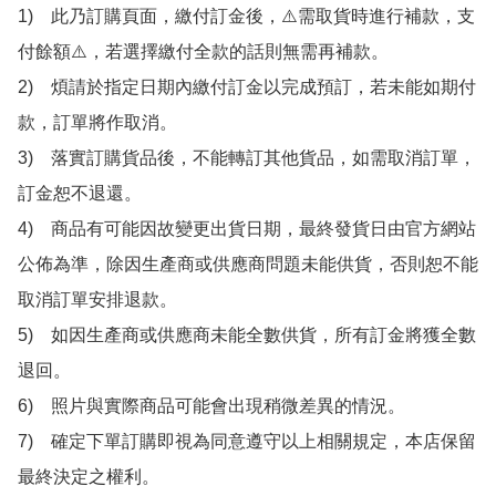
1)　此乃訂購頁面，繳付訂金後，⚠️需取貨時進行補款，支
付餘額⚠️，若選擇繳付全款的話則無需再補款。

2)　煩請於指定日期內繳付訂金以完成預訂，若未能如期付
款，訂單將作取消。

3)　落實訂購貨品後，不能轉訂其他貨品，如需取消訂單，
訂金恕不退還。

4)　商品有可能因故變更出貨日期，最終發貨日由官方網站
公佈為準，除因生產商或供應商問題未能供貨，否則恕不能
取消訂單安排退款。

5)　如因生產商或供應商未能全數供貨，所有訂金將獲全數
退回。

6)　照片與實際商品可能會出現稍微差異的情況。

7)　確定下單訂購即視為同意遵守以上相關規定，本店保留
最終決定之權利。
