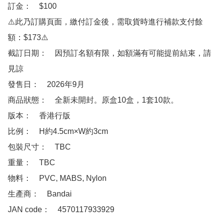
訂金：　$100　

⚠️此乃訂購頁面，繳付訂金後，需取貨時進行補款支付餘
額：$173⚠️

截訂日期：　因預訂名額有限，如額滿有可能提前結束，請
見諒

發售日：　2026年9月

商品狀態：　全新未開封。原盒10盒，1套10款。

版本：　香港行版

比例：　H約4.5cm×W約3cm

包裝尺寸：　TBC

重量：　TBC

物料：　PVC, MABS, Nylon

生產商：　Bandai

JAN code：　4570117933929
