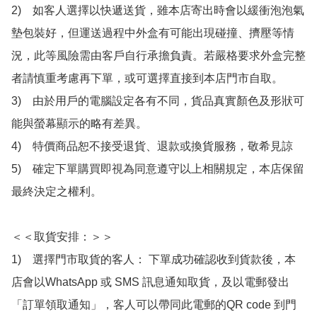
2)　如客人選擇以快遞送貨，雖本店寄出時會以緩衝泡泡氣
墊包裝好，但運送過程中外盒有可能出現碰撞、擠壓等情
況，此等風險需由客戶自行承擔負責。若嚴格要求外盒完整
者請慎重考慮再下單，或可選擇直接到本店門市自取。

3)　由於用戶的電腦設定各有不同，貨品真實顏色及形狀可
能與螢幕顯示的略有差異。

4)　特價商品恕不接受退貨、退款或換貨服務，敬希見諒

5)　確定下單購買即視為同意遵守以上相關規定，本店保留
最終決定之權利。

＜＜取貨安排：＞＞

1)　選擇門市取貨的客人： 下單成功確認收到貨款後，本
店會以WhatsApp 或 SMS 訊息通知取貨，及以電郵發出
「訂單領取通知」，客人可以帶同此電郵的QR code 到門