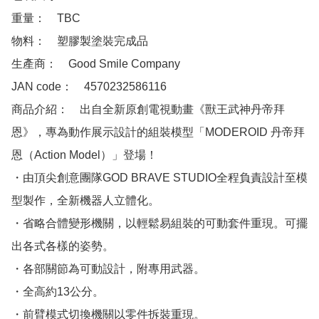
重量：　TBC

物料：　塑膠製塗裝完成品

生產商：　Good Smile Company

JAN code：　4570232586116

商品介紹：　出自全新原創電視動畫《獸王武神丹帝拜
恩》，專為動作展示設計的組裝模型「MODEROID 丹帝拜
恩（Action Model）」登場！

・由頂尖創意團隊GOD BRAVE STUDIO全程負責設計至模
型製作，全新機器人立體化。

・省略合體變形機關，以輕鬆易組裝的可動套件重現。可擺
出各式各樣的姿勢。

・各部關節為可動設計，附專用武器。

・全高約13公分。

・前臂模式切換機關以零件拆裝重現。
