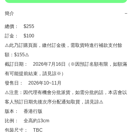
簡介
−
總價：　$255

訂金：　$100

⚠️此乃訂購頁面，繳付訂金後，需取貨時進行補款支付餘
額：$155⚠️

截訂日期：　2026年7月16日（※因預訂名額有限，如額滿
有可能提前結束，請見諒※）

發售日：　2026年10~11月

⚠️注意：因代理有機會分批派貨，如需分批的話，本店會以
客人預訂日期先後次序分配通知取貨，請見諒⚠️

版本：　香港行版

比例：　全高約13cm 

包裝尺寸：　TBC
