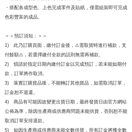
・搭配各成型色、上色完成零件及貼紙，僅需組裝即可完成
色彩豐富的成品。

＜＜預訂須知：＞＞

1)　此乃訂購頁面，繳付訂金後，⚠️需取貨時進行補款，支
付餘額⚠️，若選擇繳付全款的話則無需再補款。

2)　煩請於指定日期內繳付訂金以完成預訂，若未能如期付
款，訂單將作取消。

3)　落實訂購貨品後，不能轉訂其他貨品，如需取消訂單，
訂金恕不退還。

4)　商品有可能因故變更出貨日期，最終發貨日由官方網站
公佈為準，除因生產商或供應商問題未能供貨，否則恕不能
取消訂單安排退款。

5)　如因生產商或供應商未能全數供貨，所有訂金將獲全數