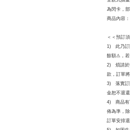
為閃卡，部
商品內容：
＜＜預訂須
1)　此乃
餘額⚠️，
2)　煩請
款，訂單將
3)　落實
金恕不退還
4)　商品
佈為準，除
訂單安排退
5)　如因