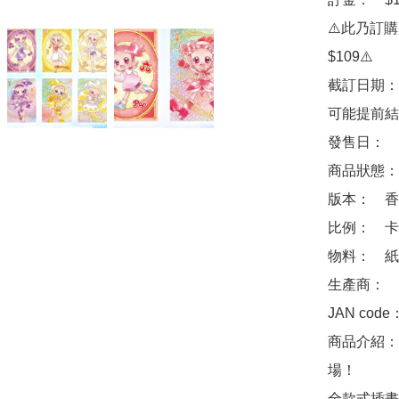
⚠️此乃訂
$109⚠️

截訂日期：
可能提前結
發售日：　2
商品狀態：
版本：　香港
比例：　卡牌 
物料：　紙

生產商：　Ba
JAN code
商品介紹：
場！

全款式插畫