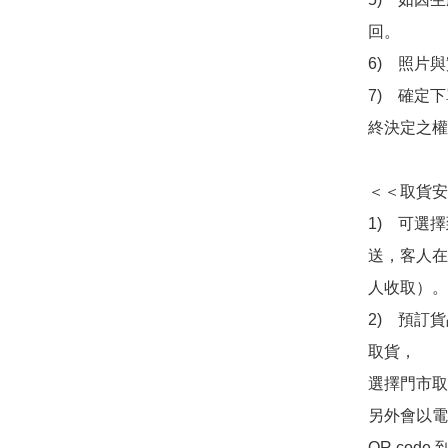
回。

6)　照片
7)　確定
終決定之權
＜＜取貨安
1)　可選
送，客人在
人收取）。

2)　預訂貨
取貨，

選擇門市取
另外會以電
QR co