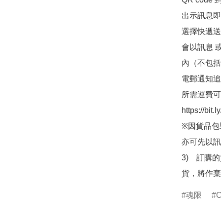
出示訊息即可
選擇快遞送
會以訊息 
內（不包括
電郵通知追
所需運費可
https://bit
※因貨品包
亦可先以訊
3)　訂購
貨，將作棄
魂限
C