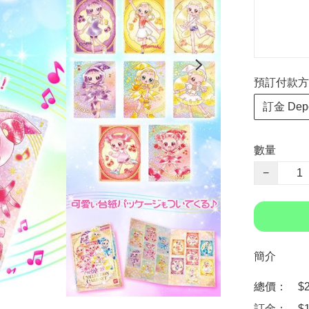
預訂付款方式 P
訂金 Depo
數量
−
簡介
總價：　$209
訂金：　$10