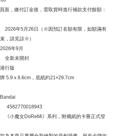
購頁面，繳付訂金後，需取貨時進行補款支付餘額：
　2026年5月26日（※因預訂名額有限，如額滿有
束，請見諒※）

026年9月

　全新未開封 

行版 

5.9 x 8.6cm，底紙約21×29.7cm

ndai

：　4582770018943 

　《小魔女DoReMi》系列，附襯紙的卡冊正式登
皆為本商品專屬全新繪製的原創插畫。所有卡牌均