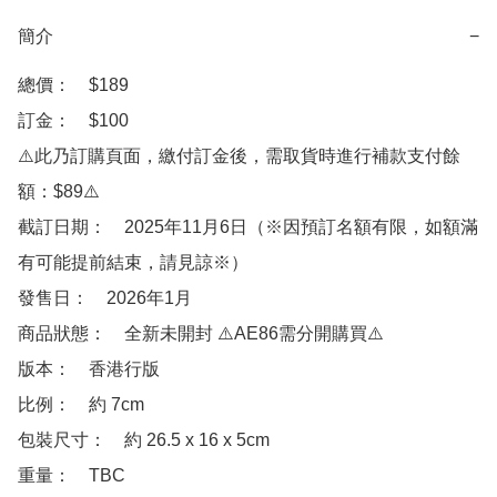
簡介
−
總價：　$189

訂金：　$100　

⚠️此乃訂購頁面，繳付訂金後，需取貨時進行補款支付餘
額：$89⚠️

截訂日期：　2025年11月6日（※因預訂名額有限，如額滿
有可能提前結束，請見諒※）

發售日：　2026年1月

商品狀態：　全新未開封 ⚠️AE86需分開購買⚠️

版本：　香港行版

比例：　約 7cm

包裝尺寸：　約 26.5 x 16 x 5cm

重量：　TBC
