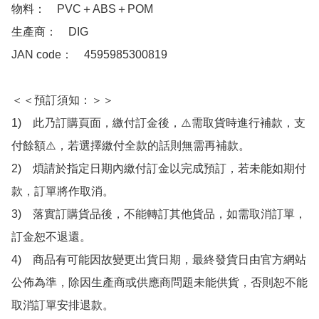
物料：　PVC＋ABS＋POM

生產商：　DIG

JAN code：　4595985300819

＜＜預訂須知：＞＞

1)　此乃訂購頁面，繳付訂金後，⚠️需取貨時進行補款，支
付餘額⚠️，若選擇繳付全款的話則無需再補款。

2)　煩請於指定日期內繳付訂金以完成預訂，若未能如期付
款，訂單將作取消。

3)　落實訂購貨品後，不能轉訂其他貨品，如需取消訂單，
訂金恕不退還。

4)　商品有可能因故變更出貨日期，最終發貨日由官方網站
公佈為準，除因生產商或供應商問題未能供貨，否則恕不能
取消訂單安排退款。
