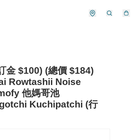
金 $100) (總價 $184)
i Rowtashii Noise
amofy 他媽哥池
otchi Kuchipatchi (行