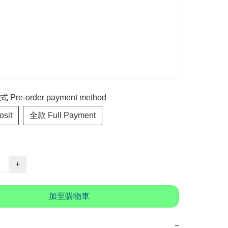
re-order payment method
sit
全款 Full Payment
+
加至購物車
−