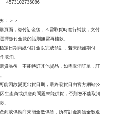
：　4573102736086 

知：＞＞

訂購頁面，繳付訂金後，⚠️需取貨時進行補款，支付
若選擇繳付全款的話則無需再補款。

於指定日期內繳付訂金以完成預訂，若未能如期付
作取消。

訂購貨品後，不能轉訂其他貨品，如需取消訂單，訂
。

有可能因故變更出貨日期，最終發貨日由官方網站公
因生產商或供應商問題未能供貨，否則恕不能取消
款。

生產商或供應商未能全數供貨，所有訂金將獲全數退