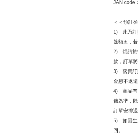
JAN code
＜＜預訂須
1)　此乃
餘額⚠️，
2)　煩請
款，訂單將
3)　落實
金恕不退還
4)　商品
佈為準，除
訂單安排退
5)　如因
回。
