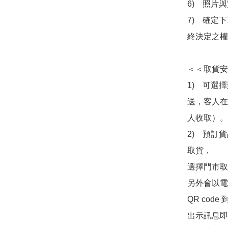
6)　照片
7)　確定
終決定之權
＜＜取貨安
1)　可選
送，客人在
人收取）。

2)　預訂貨
取貨，

選擇門市取
另外會以電
QR co
出示訊息即可