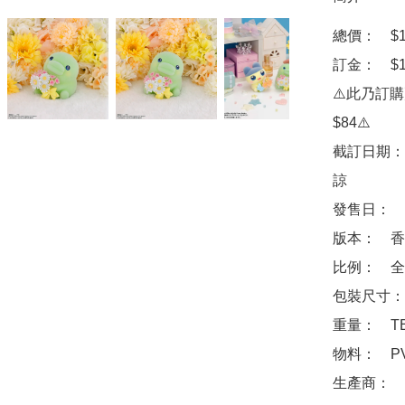
總價：　$18
訂金：　$10
⚠️此乃訂
$84⚠️

截訂日期：
諒

發售日：　2
版本：　香
比例：　全高
包裝尺寸：　
重量：　TB
物料：　PVC
生產商：　Ba