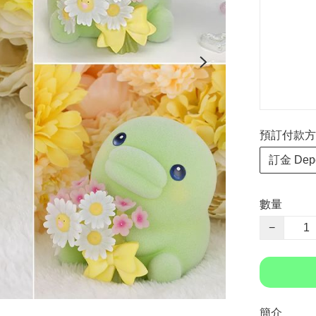
預訂付款方式 P
訂金 Depo
數量
−
簡介