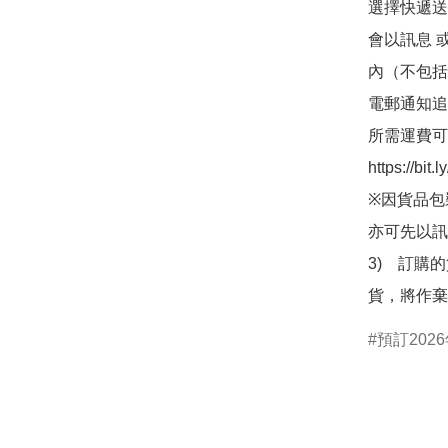
選擇快遞送
會以訊息 
內（不包括
電郵通知追
所需運費可
https://bit
※因貨品包
亦可先以訊
3)　訂購
貨，將作棄
預訂2026