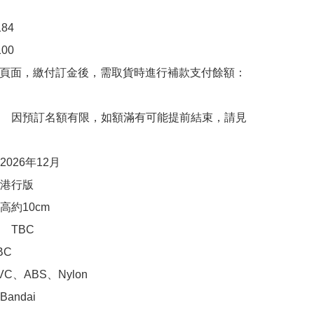
4

0

購頁面，繳付訂金後，需取貨時進行補款支付餘額：
　因預訂名額有限，如額滿有可能提前結束，請見
026年12月

港行版

約10cm

TBC

C

、ABS、Nylon

ndai
