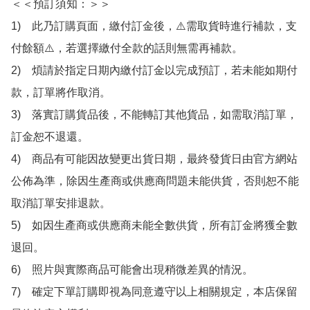
＜＜預訂須知：＞＞

1)　此乃訂購頁面，繳付訂金後，⚠️需取貨時進行補款，支
付餘額⚠️，若選擇繳付全款的話則無需再補款。

2)　煩請於指定日期內繳付訂金以完成預訂，若未能如期付
款，訂單將作取消。

3)　落實訂購貨品後，不能轉訂其他貨品，如需取消訂單，
訂金恕不退還。

4)　商品有可能因故變更出貨日期，最終發貨日由官方網站
公佈為準，除因生產商或供應商問題未能供貨，否則恕不能
取消訂單安排退款。

5)　如因生產商或供應商未能全數供貨，所有訂金將獲全數
退回。

6)　照片與實際商品可能會出現稍微差異的情況。

7)　確定下單訂購即視為同意遵守以上相關規定，本店保留