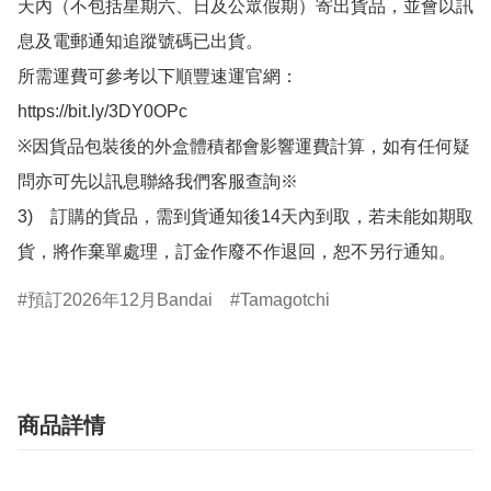
天內（不包括星期六、日及公眾假期）寄出貨品，並會以訊
息及電郵通知追蹤號碼已出貨。

所需運費可參考以下順豐速運官網：

https://bit.ly/3DY0OPc

※因貨品包裝後的外盒體積都會影響運費計算，如有任何疑
問亦可先以訊息聯絡我們客服查詢※

3)　訂購的貨品，需到貨通知後14天內到取，若未能如期取
貨，將作棄單處理，訂金作廢不作退回，恕不另行通知。
預訂2026年12月Bandai
Tamagotchi
商品詳情