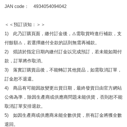
JAN code：　4934054094042

＜＜預訂須知：＞＞

1)　此乃訂購頁面，繳付訂金後，⚠️需取貨時進行補款，支
付餘額⚠️，若選擇繳付全款的話則無需再補款。

2)　煩請於指定日期內繳付訂金以完成預訂，若未能如期付
款，訂單將作取消。

3)　落實訂購貨品後，不能轉訂其他貨品，如需取消訂單，
訂金恕不退還。

4)　商品有可能因故變更出貨日期，最終發貨日由官方網站
公佈為準，除因生產商或供應商問題未能供貨，否則恕不能
取消訂單安排退款。

5)　如因生產商或供應商未能全數供貨，所有訂金將獲全數
退回。
