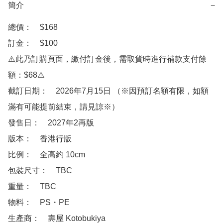
簡介
−
總價：　$168

訂金：　$100

⚠️此乃訂購頁面，繳付訂金後，需取貨時進行補款支付餘
額：$68⚠️

截訂日期：　2026年7月15日 （※因預訂名額有限，如額
滿有可能提前結束，請見諒※）

發售日：　2027年2再版

版本：　香港行版

比例：　全高約 10cm

包裝尺寸：　TBC

重量：　TBC

物料：　PS・PE

生產商：　壽屋 Kotobukiya
