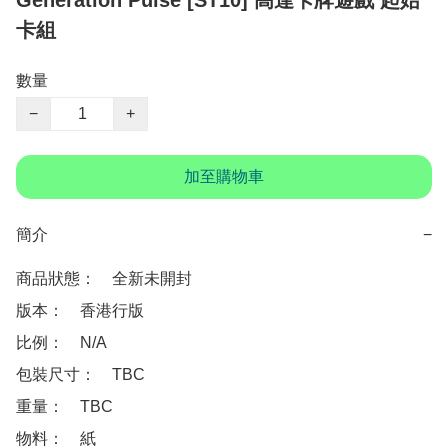
Generation Pulse [ST10] 高達卡牌遊戲 起始
卡組
數量
−
+
加至購物車
簡介
−
商品狀態：　全新未開封

版本：　香港行版

比例：　N/A

包裝尺寸：　TBC

重量：　TBC

物料：　紙
