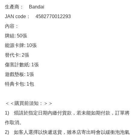
生產商：　Bandai

JAN code：　4582770012293

內容：　

牌組: 50張

能源卡牌: 10張

替代卡: 2張

傷害計數紙: 1張

遊戲墊板: 1張

特典卡包: 1包

＜＜購買前須知：＞＞

1)　煩請於指定日期內繳付貨款，若未能如期付款，訂單將
作取消。

2)　如客人選擇以快遞送貨，雖本店寄出時會以緩衝泡泡氣