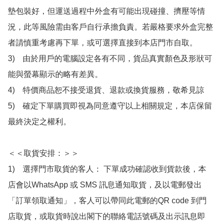
墊包裝好，但運送過程中外盒有可能出現碰撞、擠壓等情
況，此等風險需由客戶自行承擔負責。若嚴格要求外盒完整
者請慎重考慮再下單，或可選擇直接到本店門市自取。

3)　由於用戶的電腦設定各有不同，貨品真實顏色及形狀可
能與螢幕顯示的略有差異。

4)　特價商品恕不接受退貨、退款或換貨服務，敬希見諒

5)　確定下單購買即視為同意遵守以上相關規定，本店保留
最終決定之權利。

＜＜取貨安排：＞＞

1)　選擇門市取貨的客人： 下單成功確認收到貨款後，本
店會以WhatsApp 或 SMS 訊息通知取貨，及以電郵發出
「訂單領取通知」，客人可以帶同此電郵的QR code 到門
店取貨，或取貨時說出閣下的聯絡電話號碼及出示訊息即