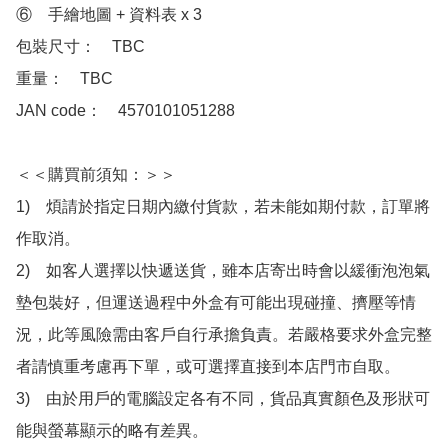
⑥　手繪地圖 + 資料表 x 3

包裝尺寸：　TBC

重量：　TBC

JAN code：　4570101051288

＜＜購買前須知：＞＞

1)　煩請於指定日期內繳付貨款，若未能如期付款，訂單將
作取消。

2)　如客人選擇以快遞送貨，雖本店寄出時會以緩衝泡泡氣
墊包裝好，但運送過程中外盒有可能出現碰撞、擠壓等情
況，此等風險需由客戶自行承擔負責。若嚴格要求外盒完整
者請慎重考慮再下單，或可選擇直接到本店門市自取。

3)　由於用戶的電腦設定各有不同，貨品真實顏色及形狀可
能與螢幕顯示的略有差異。
