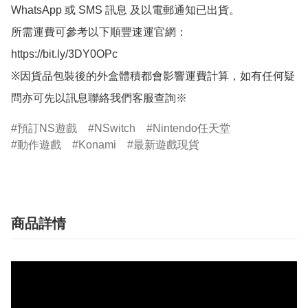
WhatsApp 或 SMS 訊息 及以電郵通知已出貨。

所需運費可參考以下順豐速運官網：

https://bit.ly/3DY0OPc

※因貨品包裝後的外盒體積都會影響運費計算，如有任何疑
問亦可先以訊息聯絡我們客服查詢※
預訂NS遊戲
NSwitch
Nintendo任天堂
動作遊戲
Konami
最新遊戲現貨
商品詳情