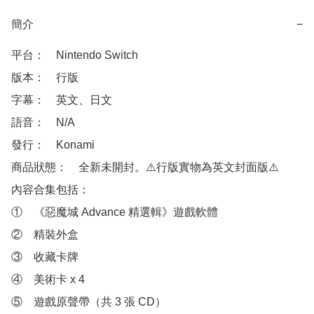
簡介
−
平台：　Nintendo Switch

版本：　行版

字幕：　英文、日文

語音：　N/A

發行：　Konami

商品狀態：　全新未開封。⚠️行版實物為英文封面版⚠️

內容合集包括：

①　《惡魔城 Advance 精選輯》遊戲軟體

②　精裝外盒

③　收藏卡牌

④　美術卡 x 4

⑤　遊戲原聲帶（共 3 張 CD）
