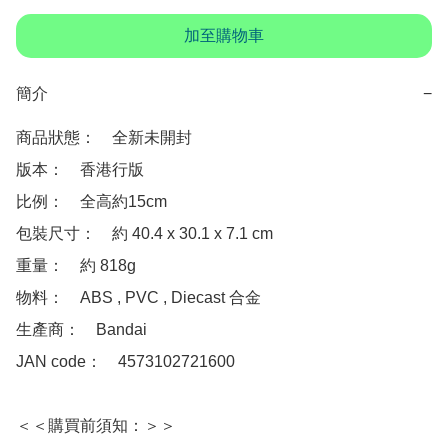
加至購物車
簡介
−
商品狀態：　全新未開封

版本：　香港行版

比例：　全高約15cm

包裝尺寸：　約 40.4 x 30.1 x 7.1 cm 

重量：　約 818g

物料：　ABS , PVC , Diecast 合金

生產商：　Bandai

JAN code：　4573102721600 

＜＜購買前須知：＞＞
